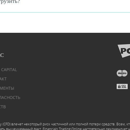
грузить?
АС
 CAPITAL
АКТ
МЕНТЫ
ПАСНОСТЬ
СТВ
у (CFD) влечет некоторый риск частичной или полной потери средств. Всем, к
вать вышеуказанный факт. Financials Trading Online настоятельно рекомендуе