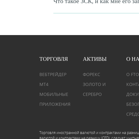
Что такое ЗСК, и как мне его за
ТОРГОВЛЯ
АКТИВЫ
О Н
ВЕБТРЕЙДЕР
ФОРЕКС
О FTO
MT4
ЗОЛОТО И
КОНТ
МОБИЛЬНЫЕ
СЕРЕБРО
ДОКУ
ПРИЛОЖЕНИЯ
БЕЗО
СРЕД
Торговля иностранной валютой и контрактами на разниц
валютой и контрактами на разницу (CFD), следует учиты