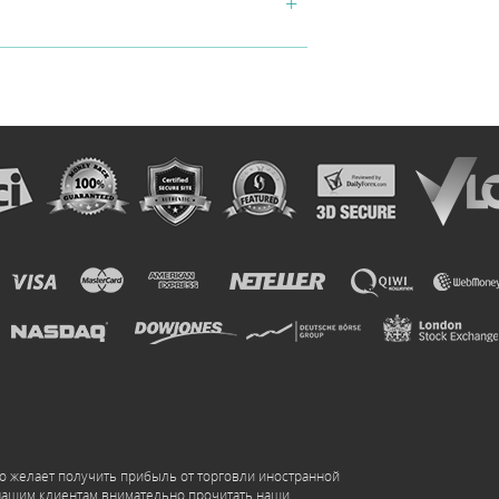
то желает получить прибыль от торговли иностранной
т нашим клиентам внимательно прочитать наши